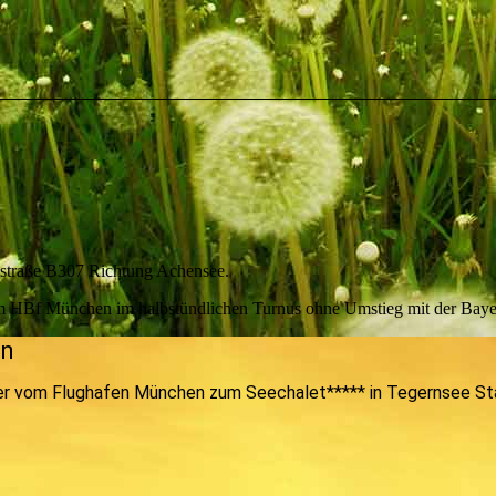
sstraße B307 Richtung Achensee.
n vom HBf München im halbstündlichen Turnus ohne Umstieg mit der Ba
en
fer vom Flughafen München zum Seechalet***** in Tegernsee Stad