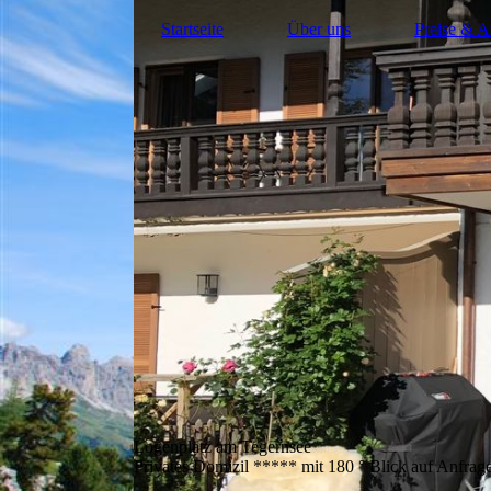
Startseite
Über uns
Preise & A
Logenplatz am Tegernsee
Privates Domizil ***** mit 180 ° Blick auf Anfrag