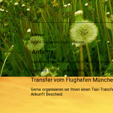
Adresse
83684 Tegernsee (Stadt) , Bayern
Anfahrt
Anfahrt mit dem Auto über die A8 bzw. die Bunde
Tegernsee Stadt ist ebenfalls direkt zu erreiche
T
ransfer vom Flughafen Münch
Gerne organisieren wir Ihnen einen Taxi-Trans
Ankunft Bescheid.